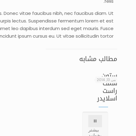
felis.
us. Donec vitae faucibus nibh, nec faucibus diam. Ut
 turpis lectus. Suspendisse fermentum lorem et est
t amet leo dapibus interdum sed eget mauris. Fusce
ncidunt ipsum cursus eu. Ut vitae sollicitudin tortor.
مطالب مشابه
ستون
می 13, 2014
سمت
راست
اسلایدر
بیشتر
بخوانید