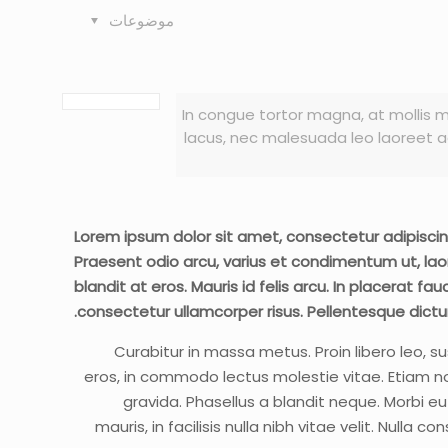
موضوعات
In congue tortor magna, at mollis me
lacus, nec malesuada leo laoreet ac.
Lorem ipsum dolor sit amet, consectetur adipiscing e
Praesent odio arcu, varius et condimentum ut, laor
blandit at eros. Mauris id felis arcu. In placerat 
consectetur ullamcorper risus. Pellentesque dictu
Curabitur in massa metus. Proin libero leo, s
eros, in commodo lectus molestie vitae. Etiam no
gravida. Phasellus a blandit neque. Morbi e
mauris, in facilisis nulla nibh vitae velit. Nulla