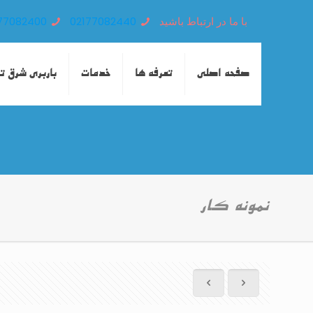
با ما در ارتباط باشید
02177082440
77082400
صفحه اصلی
تعرفه ها
خدمات
باربری شرق ت
نمونه کار