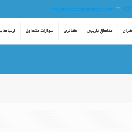
info[at]otobarpasargad.com
021
هران
مناطق باربری
گالری
سوالات متداول
ارتباط با