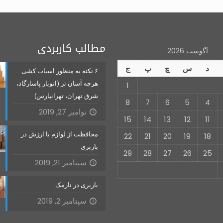
مطالب کاربردی
آگوست 2026
د
س
چ
پ
ج
۶ نکته به منظور اسباب کشی
هرچه آسان تر (اتوبار پاسارگاد،
1
شرق تهران، تهرانپارس)
8
7
6
5
4
نوامبر 27, 2019
15
14
13
12
11
محافظت از لوازم با ارزش در
22
21
20
19
18
باربری
29
28
27
26
25
سپتامبر 21, 2019
باربری در نارمک
سپتامبر 2, 2019