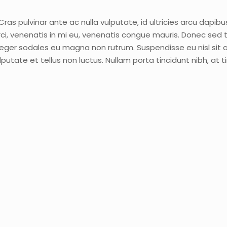
Cras pulvinar ante ac nulla vulputate, id ultricies arcu dapib
orci, venenatis in mi eu, venenatis congue mauris. Donec sed
Integer sodales eu magna non rutrum. Suspendisse eu nisl si
lputate et tellus non luctus. Nullam porta tincidunt nibh, at ti