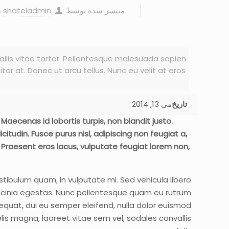
منتشر شده توسط
shateladmin
د
vallis vitae tortor. Pellentesque malesuada sapien
or at. Donec ut arcu tellus. Nunc eu velit at eros
تاریخ
می 13, 2014
 Maecenas id lobortis turpis, non blandit justo.
tudin. Fusce purus nisl, adipiscing non feugiat a,
. Praesent eros lacus, vulputate feugiat lorem non,
estibulum quam, in vulputate mi. Sed vehicula libero
t lacinia egestas. Nunc pellentesque quam eu rutrum
equat, dui eu semper eleifend, nulla dolor euismod
 felis magna, laoreet vitae sem vel, sodales convallis