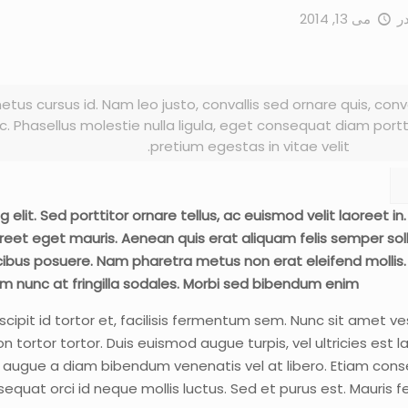
ر
می 13, 2014
tus cursus id. Nam leo justo, convallis sed ornare quis, con
 Phasellus molestie nulla ligula, eget consequat diam porttit
pretium egestas in vitae velit.
lit. Sed porttitor ornare tellus, ac euismod velit laoreet in.
eet eget mauris. Aenean quis erat aliquam felis semper sollici
faucibus posuere. Nam pharetra metus non erat eleifend mollis
m nunc at fringilla sodales. Morbi sed bibendum enim.
uscipit id tortor et, facilisis fermentum sem. Nunc sit amet v
n tortor tortor. Duis euismod augue turpis, vel ultricies es
u augue a diam bibendum venenatis vel at libero. Etiam cons
 consequat orci id neque mollis luctus. Sed et purus est. Mauris